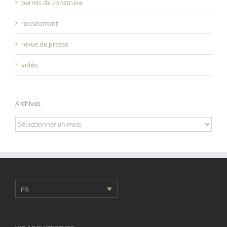
permis de construire
recrutement
revue de presse
vidéo
Archives
Archives
FR