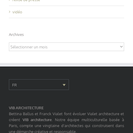
vidéo
Archives
Archives
FR
VIB ARCHITECTURE
Bettina Ballus et Franck Vialet font évoluer Vialet architecture et
créent
VIB architecture
. Notre équipe multiculturelle basée à
Paris, compte une vingtaine d'architectes qui construisent dans
une démarche créative et responsable.