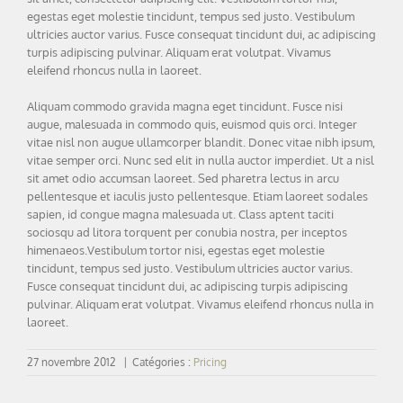
egestas eget molestie tincidunt, tempus sed justo. Vestibulum
ultricies auctor varius. Fusce consequat tincidunt dui, ac adipiscing
turpis adipiscing pulvinar. Aliquam erat volutpat. Vivamus
eleifend rhoncus nulla in laoreet.
Aliquam commodo gravida magna eget tincidunt. Fusce nisi
augue, malesuada in commodo quis, euismod quis orci. Integer
vitae nisl non augue ullamcorper blandit. Donec vitae nibh ipsum,
vitae semper orci. Nunc sed elit in nulla auctor imperdiet. Ut a nisl
sit amet odio accumsan laoreet. Sed pharetra lectus in arcu
pellentesque et iaculis justo pellentesque. Etiam laoreet sodales
sapien, id congue magna malesuada ut. Class aptent taciti
sociosqu ad litora torquent per conubia nostra, per inceptos
himenaeos.Vestibulum tortor nisi, egestas eget molestie
tincidunt, tempus sed justo. Vestibulum ultricies auctor varius.
Fusce consequat tincidunt dui, ac adipiscing turpis adipiscing
pulvinar. Aliquam erat volutpat. Vivamus eleifend rhoncus nulla in
laoreet.
27 novembre 2012
|
Catégories :
Pricing