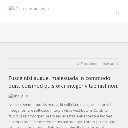
Skip
to
content
Précédent
Suivant
Fusce nisi augue, malesuada in commodo
quis, euismod quis orci integer vitae nisl non.
Nunc euismod lobortis massa, id sollicitudin augue auctor vel.
Integer ornare sollicitudin turpis vitae vestibulum. Curabitur
faucibus ullamcorper lorem sed egestas. Pellentesque laoreet
auctor eros, et consectetur eros auctor eget. Lorem ipsum dolor
sit amet, consectetur adipiscing elit. Vestibulum tortor nisi,