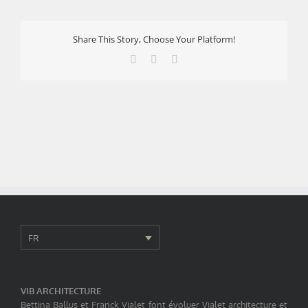
Share This Story, Choose Your Platform!
Facebook
X
LinkedIn
FR
VIB ARCHITECTURE
Bettina Ballus et Franck Vialet font évoluer Vialet architecture et