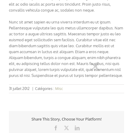
elit ac odio iaculis ac porta eros tincidunt. Proin justo risus,
convallis vehicula congue ac, sodales non neque.
Nunc sit amet sapien eu urna viverra interdum eu ut ipsum.
Pellentesque vulputate leo quis metus ullamcorper dapibus. Nam
ac tortor a augue ultrices sagittis. Maecenas tempor justo eu leo
euismod eget sollicitudin sem facilisis. Curabitur vitae elit nec
diam bibendum sagittis quis vitae leo. Curabitur mollis est ut
quam accumsan in luctus est aliquam. Etiam a eros neque.
Aliquam bibendum, turpis a congue aliquam, enim nibh pharetra
elit, eu adipiscing tellus dolor non est. Mauris faucibus, nisi quis
pulvinar aliquet, lorem turpis vulputate elit, quis elementum nisl
purus id nisi. Suspendisse et purus ut turpis tempor pellentesque.
31 juillet 2012
|
Catégories :
Misc
Share This Story, Choose Your Platform!
Facebook
X
LinkedIn