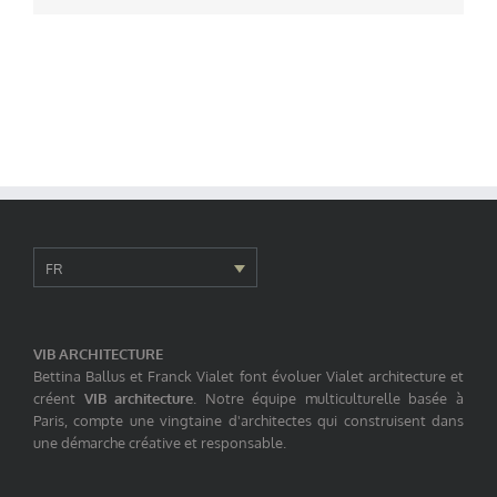
FR
VIB ARCHITECTURE
Bettina Ballus et Franck Vialet font évoluer Vialet architecture et
créent
VIB architecture
. Notre équipe multiculturelle basée à
Paris, compte une vingtaine d'architectes qui construisent dans
une démarche créative et responsable.