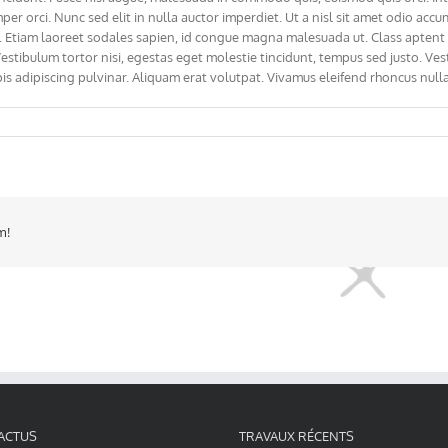
per orci. Nunc sed elit in nulla auctor imperdiet. Ut a nisl sit amet odio accu
e. Etiam laoreet sodales sapien, id congue magna malesuada ut. Class aptent t
tibulum tortor nisi, egestas eget molestie tincidunt, tempus sed justo. Vest
pis adipiscing pulvinar. Aliquam erat volutpat. Vivamus eleifend rhoncus nulla
m!
ACTUS
TRAVAUX RÉCENTS