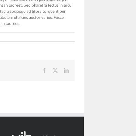
msan laoreet. Sed pharetra lectus in arcu
aciti sociosqu ad litora torquent per
ibulum ultricies auctor varius. Fusce
 in laoreet.
Facebook
X
LinkedIn