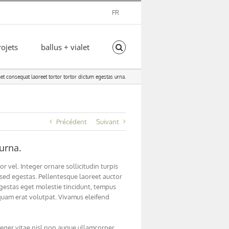
FR
rojets
ballus + vialet
t consequat laoreet tortor tortor dictum egestas urna.
Précédent
Suivant
urna.
r vel. Integer ornare sollicitudin turpis
 sed egestas. Pellentesque laoreet auctor
 egestas eget molestie tincidunt, tempus
liquam erat volutpat. Vivamus eleifend
eger vitae nisl non augue ullamcorper