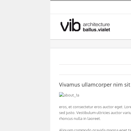
Skip
to
content
Vivamus ullamcorper nim sit 
eros, et consectetur eros auctor eget. Lor
sed justo. Vestibulum ultricies auctor vari
rhoncus nulla in laoreet.
Aliquam commodo gravida magna eget tinci