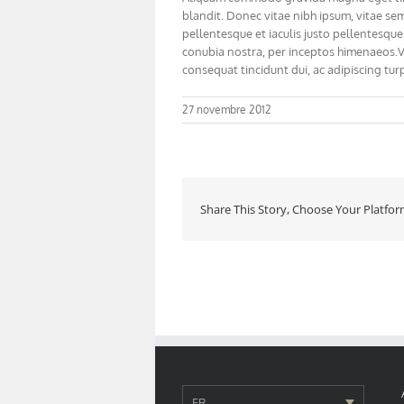
blandit. Donec vitae nibh ipsum, vitae sem
pellentesque et iaculis justo pellentesqu
conubia nostra, per inceptos himenaeos.Ves
consequat tincidunt dui, ac adipiscing tur
27 novembre 2012
Share This Story, Choose Your Platfor
FR