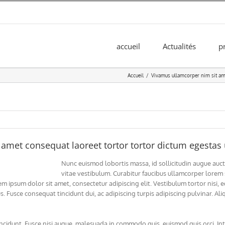
accueil
Actualités
p
Accueil
Vivamus ullamcorper nim sit ame
amet consequat laoreet tortor tortor dictum egestas 
Nunc euismod lobortis massa, id sollicitudin augue aucto
vitae vestibulum. Curabitur faucibus ullamcorper lorem
em ipsum dolor sit amet, consectetur adipiscing elit. Vestibulum tortor nisi,
us. Fusce consequat tincidunt dui, ac adipiscing turpis adipiscing pulvinar. A
dunt. Fusce nisi augue, malesuada in commodo quis, euismod quis orci. Int