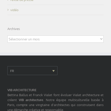
vidéo
Archives
Archives
FR
VIB ARCHITECTURE
Bettina Ballus et Franck Vialet font évoluer Vialet architecture et
créent
VIB architecture
. Notre équipe multiculturelle basée à
Paris, compte une vingtaine d'architectes qui construisent dans
une démarche créative et responsable.