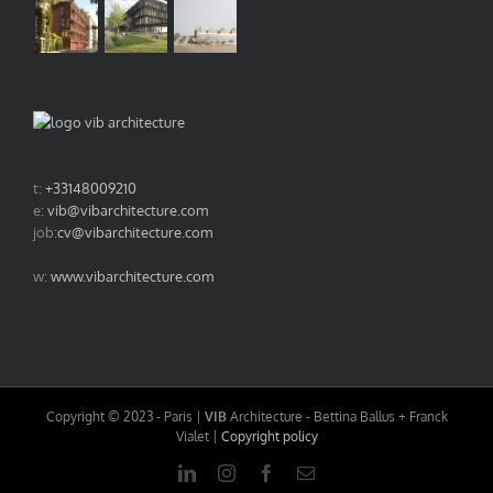
t:
+33148009210
e:
vib@vibarchitecture.com
job:
cv@vibarchitecture.com
w:
www.vibarchitecture.com
Copyright © 2023 - Paris |
VIB
Architecture - Bettina Ballus + Franck
Vialet |
Copyright policy
LinkedIn
Instagram
Facebook
Email