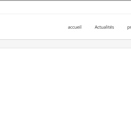
accueil
Actualités
p
ng Center | Rouen (76)