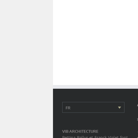
FR
VIB ARCHITECTURE
Bettina Ballus et Franck Vialet font