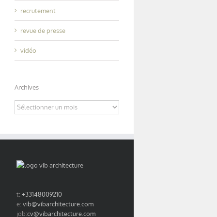
recrutement
revue de presse
vidéo
Archives
Archives
t:
+33148009210
e:
vib@vibarchitecture.com
job:
cv@vibarchitecture.com