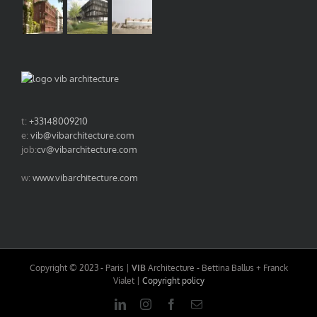
t:
+33148009210
e:
vib@vibarchitecture.com
job:
cv@vibarchitecture.com
w:
www.vibarchitecture.com
Copyright © 2023 - Paris |
VIB
Architecture - Bettina Ballus + Franck
Vialet |
Copyright policy
LinkedIn
Instagram
Facebook
Email