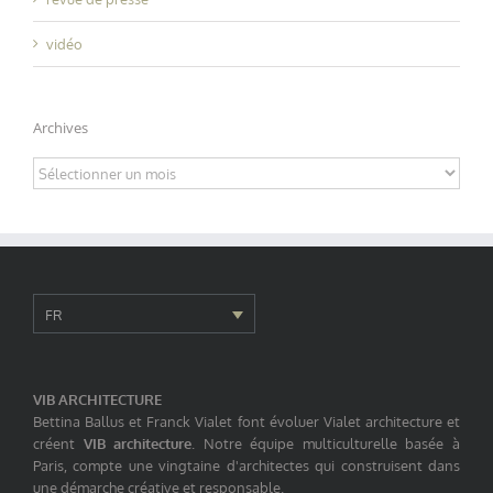
vidéo
Archives
Archives
FR
VIB ARCHITECTURE
Bettina Ballus et Franck Vialet font évoluer Vialet architecture et
créent
VIB architecture
. Notre équipe multiculturelle basée à
Paris, compte une vingtaine d'architectes qui construisent dans
une démarche créative et responsable.