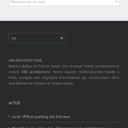
Archives
FR
VIB ARCHITECTURE
Bettina Ballus et Franck Vialet font évoluer Vialet architecture et
créent
VIB architecture
. Notre équipe multiculturelle basée à
Paris, compte une vingtaine d'architectes qui construisent dans
une démarche créative et responsable.
ACTUS
Livré ! IFPE et parking silo à Evreux