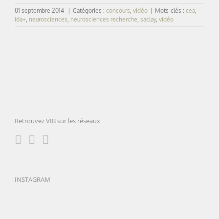
01 septembre 2014
|
Catégories :
concours
,
vidéo
|
Mots-clés :
cea
,
ida+
,
neurosciences
,
neurosciences recherche
,
saclay
,
vidéo
Retrouvez VIB sur les réseaux
INSTAGRAM