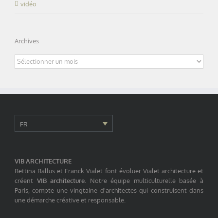
vidéo
Archives
Archives
FR
VIB ARCHITECTURE
Bettina Ballus et Franck Vialet font évoluer Vialet architecture et
créent
VIB architecture
. Notre équipe multiculturelle basée à
Paris, compte une vingtaine d'architectes qui construisent dans
une démarche créative et responsable.