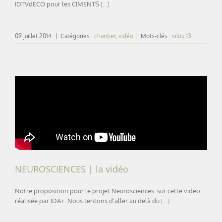
IDTVdECO pour les CIMENTS
[...]
09 juillet 2014
|
Catégories :
chantier
,
vidéo
|
Mots-clés :
silos 13
NEUROSCIENCES | la vidéo
Notre proposition pour le projet Neurosciences sur cette video
réalisée par IDA+. Nous tentons d'aller au delà du
[...]