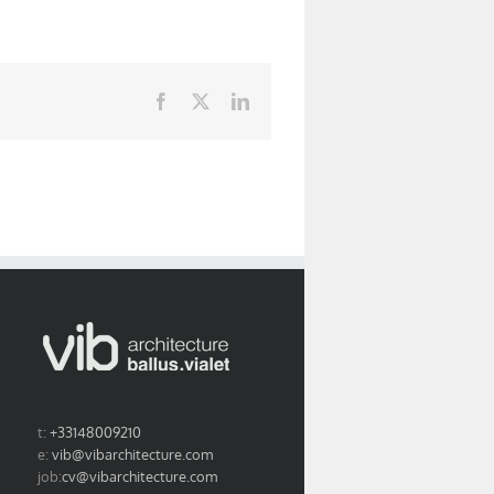
Facebook
X
LinkedIn
t:
+33148009210
e:
vib@vibarchitecture.com
job:
cv@vibarchitecture.com