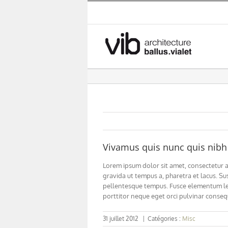
Skip
to
content
Vivamus quis nunc quis nibh
Lorem ipsum dolor sit amet, consectetur adi
gravida ut tempus a, pharetra et lacus. Su
pellentesque tempus. Fusce elementum lectu
porttitor neque eget orci pulvinar conseq
31 juillet 2012
|
Catégories :
Misc