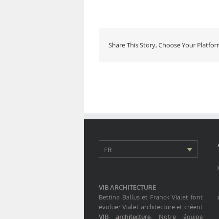
Share This Story, Choose Your Platfor
FR
VIB ARCHITECTURE
Bettina Ballus et Franck Vialet font
évoluer Vialet architecture et créent
VIB architecture
. Notre équipe