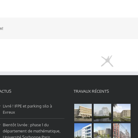
m!
ACTUS
TRAVAUX RÉCENTS
Livré ! IFPE et parking silo à
Evreux
Bientôt livrée : phase 1 du
département de mathématique,
Université Sorbonne Paris