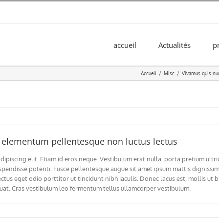
accueil
Actualités
p
Accueil
Misc
Vivamus quis nun
 elementum pellentesque non luctus lectus
piscing elit. Etiam id eros neque. Vestibulum erat nulla, porta pretium ultric
spendisse potenti. Fusce pellentesque augue sit amet ipsum mattis dignissim. 
s eget odio porttitor ut tincidunt nibh iaculis. Donec lacus est, mollis ut b
uat. Cras vestibulum leo fermentum tellus ullamcorper vestibulum.