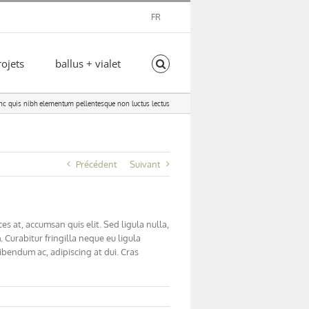
FR
rojets
ballus + vialet
c quis nibh elementum pellentesque non luctus lectus
Précédent
Suivant
es at, accumsan quis elit. Sed ligula nulla,
Curabitur fringilla neque eu ligula
ibendum ac, adipiscing at dui. Cras