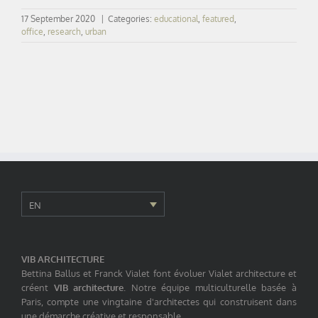
17 September 2020
|
Categories:
educational
,
featured
,
office
,
research
,
urban
EN
VIB ARCHITECTURE
Bettina Ballus et Franck Vialet font évoluer Vialet architecture et
créent
VIB architecture
. Notre équipe multiculturelle basée à
Paris, compte une vingtaine d'architectes qui construisent dans
une démarche créative et responsable.