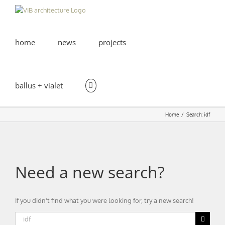
Skip
to
content
home
news
projects
ballus + vialet
Home
Search: idf
Need a new search?
If you didn't find what you were looking for, try a new search!
Search