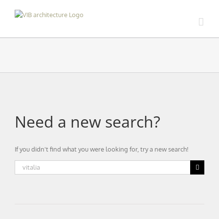
Skip
to
content
Need a new search?
If you didn't find what you were looking for, try a new search!
Search
for: