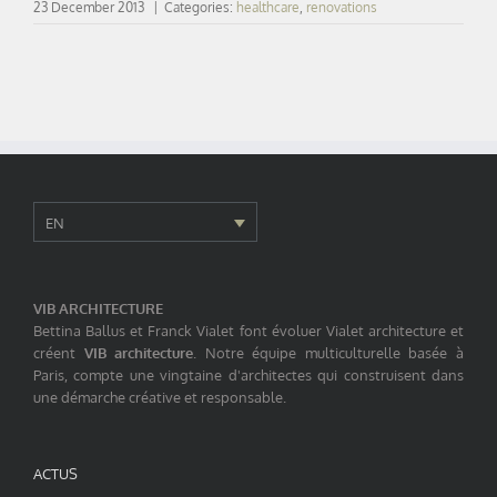
23 December 2013
|
Categories:
healthcare
,
renovations
EN
VIB ARCHITECTURE
Bettina Ballus et Franck Vialet font évoluer Vialet architecture et
créent
VIB architecture
. Notre équipe multiculturelle basée à
Paris, compte une vingtaine d'architectes qui construisent dans
une démarche créative et responsable.
ACTUS