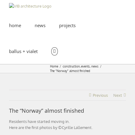
Skip
to
content
home
news
projects
ballus + vialet
Home
construction
events
news
The “Norway” almost finished
Previous
Next
The “Norway” almost finished
Residents have started moving in.
Here are the first photos by ©Cyrille Lallement.