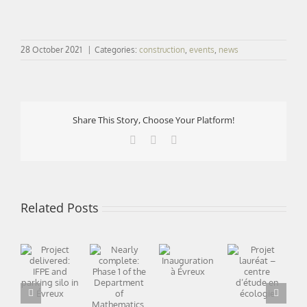
28 October 2021
|
Categories:
construction
,
events
,
news
Share This Story, Choose Your Platform!
Facebook
X
LinkedIn
Related Posts
Nearly
Project
Projet
complete:
delivered:
lauréat –
Phase 1
Inauguration
IFPE and
centre
of the
à Évreux
parking
d’étude
Department
silo in
en
of