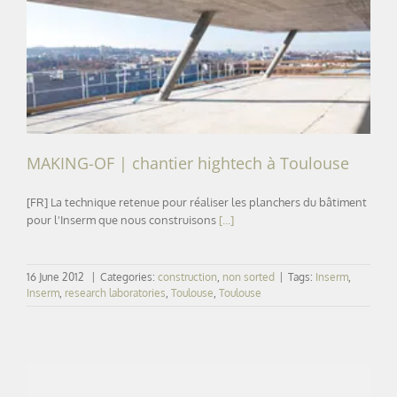
MAKING-OF | chantier hightech à Toulouse
MAKING-OF | chantier hightech à Toulouse
[FR] La technique retenue pour réaliser les planchers du bâtiment
pour l'Inserm que nous construisons
[...]
16 June 2012
|
Categories:
construction
,
non sorted
|
Tags:
Inserm
,
Inserm
,
research laboratories
,
Toulouse
,
Toulouse