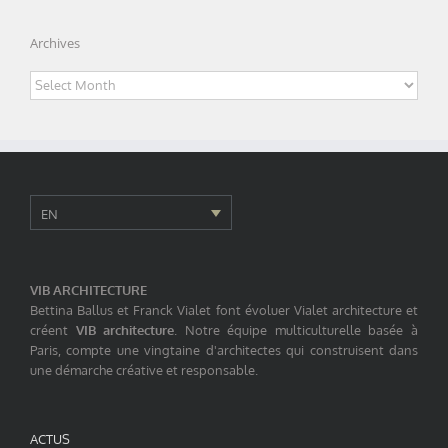
Archives
Archives
EN
VIB ARCHITECTURE
Bettina Ballus et Franck Vialet font évoluer Vialet architecture et
créent
VIB architecture
. Notre équipe multiculturelle basée à
Paris, compte une vingtaine d'architectes qui construisent dans
une démarche créative et responsable.
ACTUS