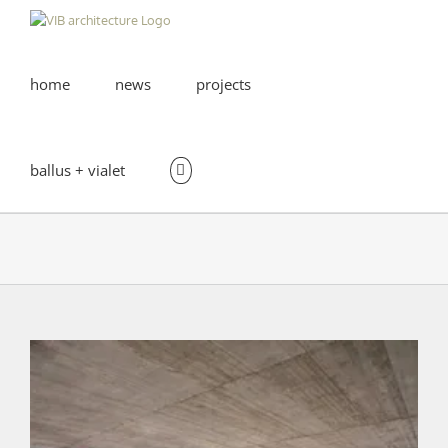
Skip
to
content
home
news
projects
ballus + vialet