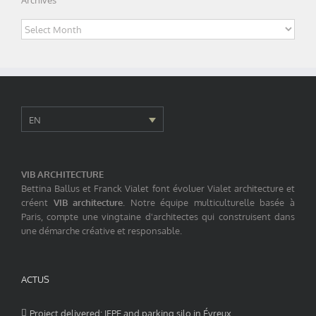
Archives
EN
VIB ARCHITECTURE
Bettina Ballus et Franck Vialet font évoluer Vialet architecture et
créent
VIB architecture
. Notre équipe multiculturelle basée à
Paris, compte une vingtaine d'architectes qui construisent dans
une démarche créative et responsable.
ACTUS
Project delivered: IFPE and parking silo in Évreux