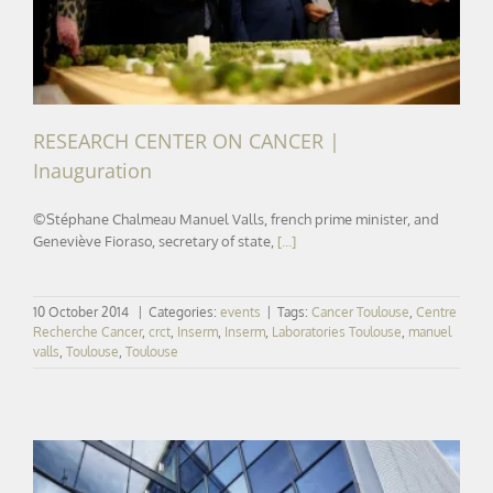
RESEARCH CENTER ON CANCER |
Inauguration
©Stéphane Chalmeau Manuel Valls, french prime minister, and
Geneviève Fioraso, secretary of state,
[...]
10 October 2014
|
Categories:
events
|
Tags:
Cancer Toulouse
,
Centre
Recherche Cancer
,
crct
,
Inserm
,
Inserm
,
Laboratories Toulouse
,
manuel
valls
,
Toulouse
,
Toulouse