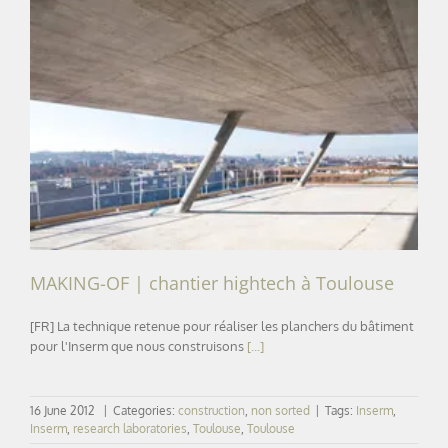
MAKING-OF | chantier hightech à Toulouse
MAKING-OF | chantier hightech à Toulouse
[FR] La technique retenue pour réaliser les planchers du bâtiment
pour l'Inserm que nous construisons
[...]
16 June 2012
|
Categories:
construction
,
non sorted
|
Tags:
Inserm
,
Inserm
,
research laboratories
,
Toulouse
,
Toulouse