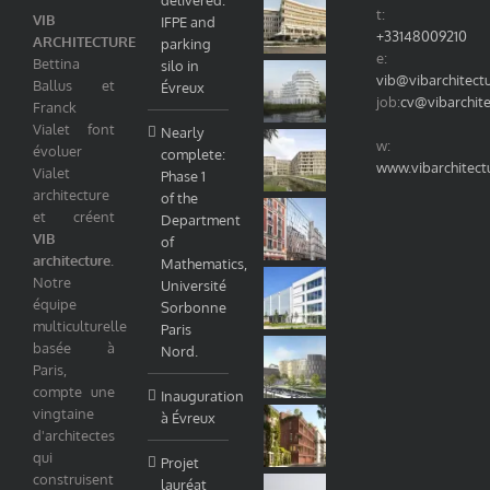
t:
VIB
IFPE and
+33148009210
ARCHITECTURE
parking
e:
Bettina
silo in
vib@vibarchitect
Ballus et
Évreux
job:
cv@vibarchit
Franck
Vialet font
Nearly
w:
évoluer
complete:
www.vibarchitect
Vialet
Phase 1
architecture
of the
et créent
Department
VIB
of
architecture
.
Mathematics,
Notre
Université
équipe
Sorbonne
multiculturelle
Paris
basée à
Nord.
Paris,
compte une
Inauguration
vingtaine
à Évreux
d'architectes
qui
Projet
construisent
lauréat