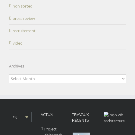
non sorted
press review
recruitement
video
Archives
Archives
ACTUS
TRAVAUX
EN
RÉCENTS
Project
delivered: