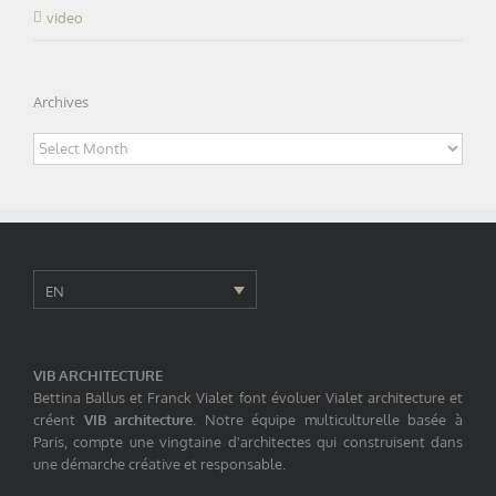
video
Archives
Archives
EN
VIB ARCHITECTURE
Bettina Ballus et Franck Vialet font évoluer Vialet architecture et
créent
VIB architecture
. Notre équipe multiculturelle basée à
Paris, compte une vingtaine d'architectes qui construisent dans
une démarche créative et responsable.