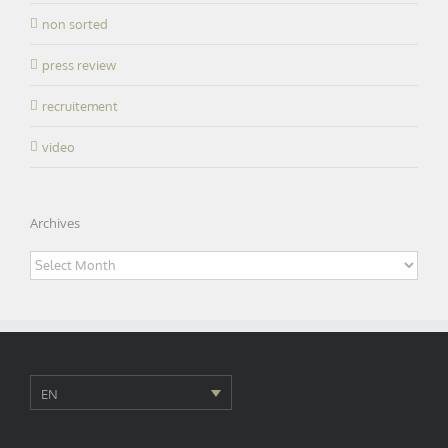
non sorted
press review
recruitement
video
Archives
Archives
EN