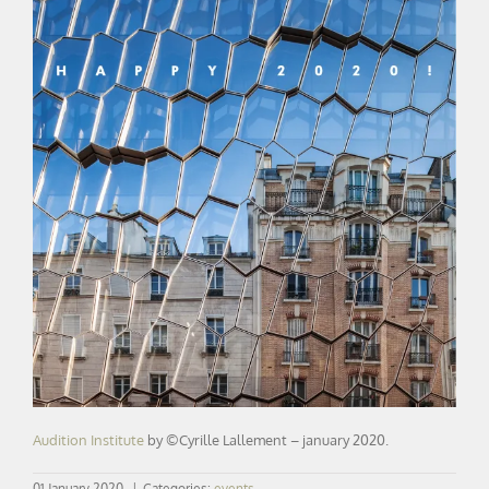
Audition Institute
by ©Cyrille Lallement – january 2020.
01 January 2020
|
Categories:
events