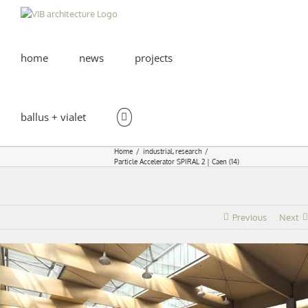
Skip
to
content
home
news
projects
ballus + vialet
Home
industrial
research
Particle Accelerator SPIRAL 2 | Caen (14)
Previous
Next