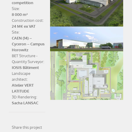
competition
Size:
8 000 m²
Construction cost:
24 M€ ex VAT
Site:
CAEN (14) –
Cyceron – Campus
Horowitz
BET Structure -
Quantity Surveyor:
IOSIS Bâtiment
Landscape
architect:
Atelier VERT
LATITUDE
3D Rendering:
Sacha LANSAC
Share this project