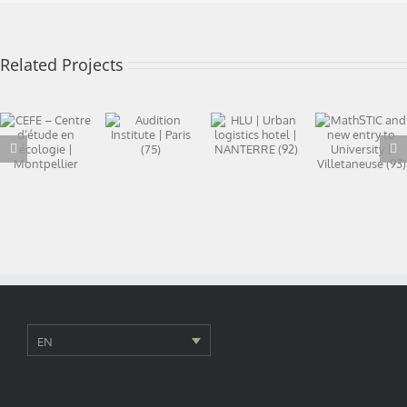
Related Projects
HLU |
MathSTIC
CEFE –
Urban
and new
Audition
Centre
logistics
entry to
Institute |
d’étude en
hotel |
University |
Paris (75)
écologie |
NANTERRE
Villetaneuse
Montpellier
(92)
(93)
EN