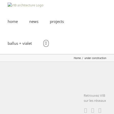
Skip
to
content
home
news
projects
ballus + vialet
Home
under construction
Neurocampus
| Centre
Broca
Retrouvez VIB
Nouvelle
sur les réseaux
Neurocampus
Aquitaine |
| Centre
Broca
BORDEAUX