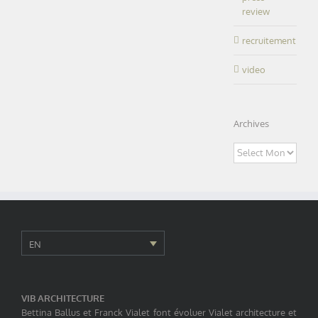
review
recruitement
video
Archives
Archives
EN
VIB ARCHITECTURE
Bettina Ballus et Franck Vialet font évoluer Vialet architecture et