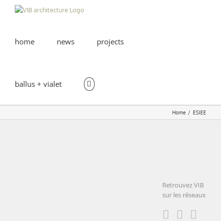
Skip
to
content
home
news
projects
ballus + vialet
Home
ESIEE
Cleanrooms
– ESIEE |
Noisy-le-
Retrouvez VIB
Grand (93)
sur les réseaux
Cleanrooms
– ESIEE |
educational
Noisy-le-
industrial
office