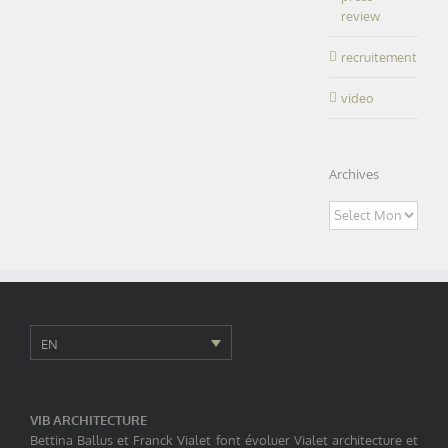
review
recruitement
video
Archives
Archives
EN
VIB ARCHITECTURE
Bettina Ballus et Franck Vialet font évoluer Vialet architecture et