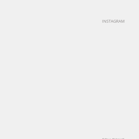
Grand (93)
research
LEARN
INSTAGRAM
MORE