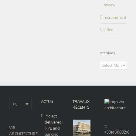
review
recruitement
video
Archives
Archives
ACTUS
TRAVAUX
EN
RÉCENTS
Project
delivered:
t:
VIB
IFPE and
+33148009210
ARCHITECTURE
parking