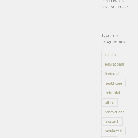
FOLLOW US
LEARN
ON FACEBOOK
MORE
Types de
programmes
Seine
cultural
Aval
educational
Campus|
Achère
featured
Seine Aval
(78)
healthcare
Campus|
industrial
Achère (78)
industrial
office
urban
office
LEARN
renovations
MORE
research
residential