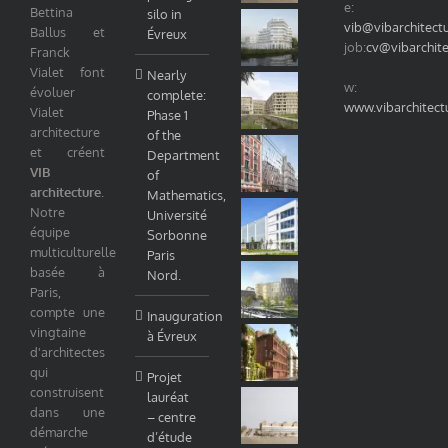
e:
Bettina
silo in
vib@vibarchitect
Ballus et
Évreux
job:
cv@vibarchit
Franck
Vialet font
Nearly
w:
évoluer
complete:
www.vibarchitect
Vialet
Phase 1
architecture
of the
et créent
Department
VIB
of
architecture
.
Mathematics,
Notre
Université
équipe
Sorbonne
multiculturelle
Paris
basée à
Nord.
Paris,
compte une
Inauguration
vingtaine
à Évreux
d'architectes
qui
Projet
construisent
lauréat
dans une
– centre
démarche
d’étude