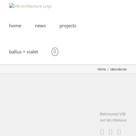
Skip
to
content
home
news
projects
ballus + vialet
Home
laboratories
EASE
training
center |
Retrouvez VIB
Strasbourg
sur les réseaux
(67)
EASE training
center |
educational