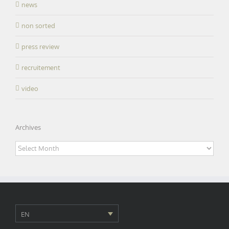
news
non sorted
press review
recruitement
video
Archives
Archives
EN