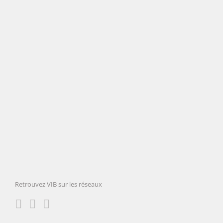
sur-Yvette (91)
(91)
residential
LEARN MORE
Retrouvez VIB sur les réseaux