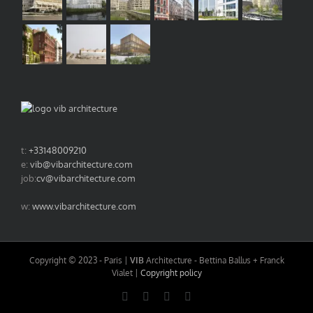
t:
+33148009210
e:
vib@vibarchitecture.com
job:
cv@vibarchitecture.com
w:
www.vibarchitecture.com
Copyright © 2023 - Paris |
VIB
Architecture - Bettina Ballus + Franck
Vialet |
Copyright policy
LinkedIn
Instagram
Facebook
Email