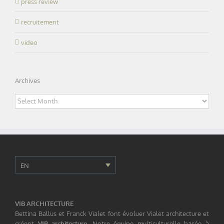
press review
recruitement
video
Archives
Archives
EN
VIB ARCHITECTURE
Bettina Ballus et Franck Vialet font évoluer Vialet architecture et
créent
VIB architecture
. Notre équipe multiculturelle basée à