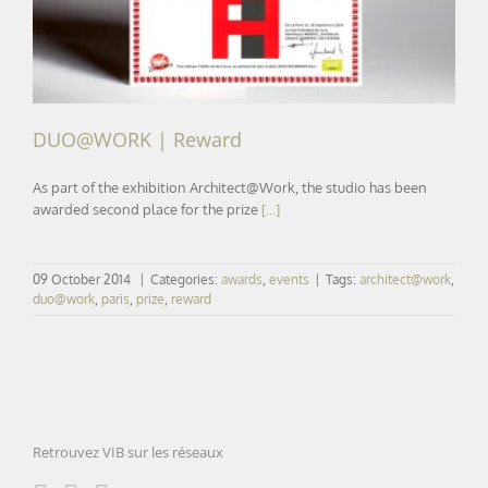
DUO@WORK | Reward
As part of the exhibition Architect@Work, the studio has been
awarded second place for the prize
[...]
09 October 2014
|
Categories:
awards
,
events
|
Tags:
architect@work
,
duo@work
,
paris
,
prize
,
reward
Retrouvez VIB sur les réseaux