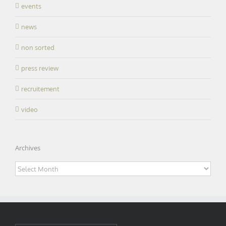
events
news
non sorted
press review
recruitement
video
Archives
Archives