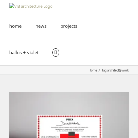
Skip
to
content
home
news
projects
ballus + vialet
Home
Tag:
architect@work
DUO@WORK | Reward