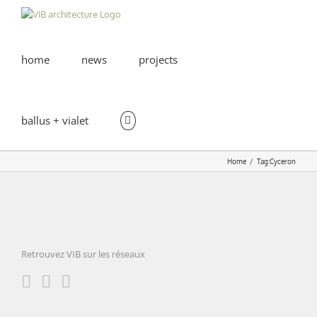
Skip
to
content
home
news
projects
ballus + vialet
Home
Tag:
Cyceron
Retrouvez VIB sur les réseaux