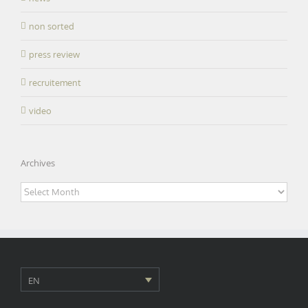
non sorted
press review
recruitement
video
Archives
Archives
EN