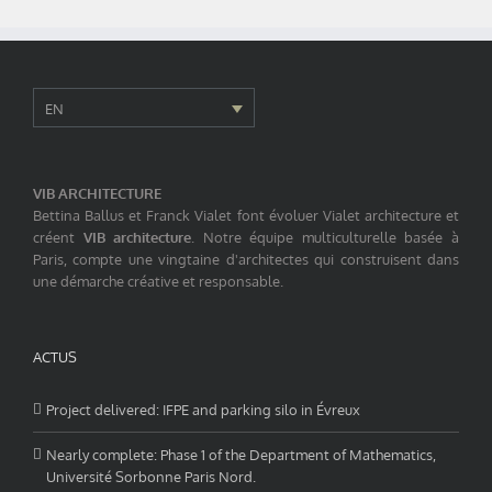
EN
VIB ARCHITECTURE
Bettina Ballus et Franck Vialet font évoluer Vialet architecture et
créent
VIB architecture
. Notre équipe multiculturelle basée à
Paris, compte une vingtaine d'architectes qui construisent dans
une démarche créative et responsable.
ACTUS
Project delivered: IFPE and parking silo in Évreux
Nearly complete: Phase 1 of the Department of Mathematics,
Université Sorbonne Paris Nord.