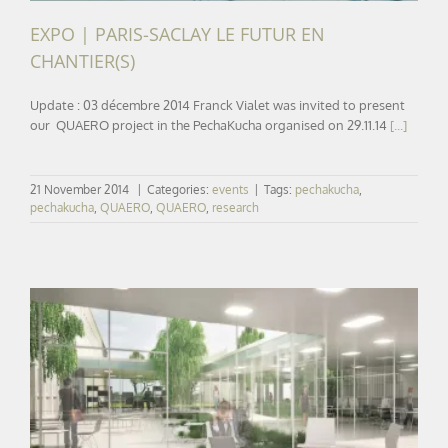
EXPO | PARIS-SACLAY LE FUTUR EN
CHANTIER(S)
Update : 03 décembre 2014 Franck Vialet was invited to present
our QUAERO project in the PechaKucha organised on 29.11.14
[...]
21 November 2014
|
Categories:
events
|
Tags:
pechakucha
,
pechakucha
,
QUAERO
,
QUAERO
,
research
QUAERO | building approval delivered after 1 year