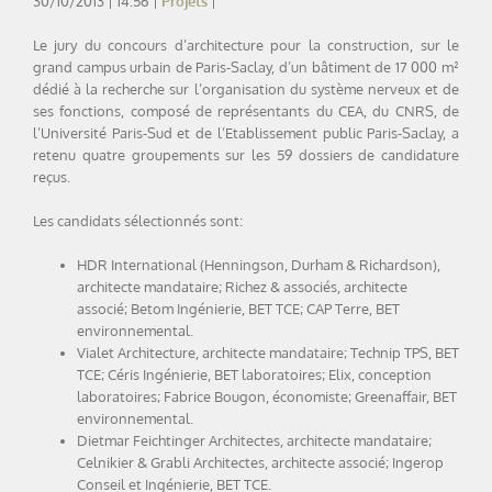
30/10/2013 | 14:56 |
Projets
|
Le jury du concours d’architecture pour la construction, sur le
grand campus urbain de Paris-Saclay, d’un bâtiment de 17 000 m²
dédié à la recherche sur l’organisation du système nerveux et de
ses fonctions, composé de représentants du CEA, du CNRS, de
l’Université Paris-Sud et de l’Etablissement public Paris-Saclay, a
retenu quatre groupements sur les 59 dossiers de candidature
reçus.
Les candidats sélectionnés sont:
HDR International (Henningson, Durham & Richardson),
architecte mandataire; Richez & associés, architecte
associé; Betom Ingénierie, BET TCE; CAP Terre, BET
environnemental.
Vialet Architecture, architecte mandataire; Technip TPS, BET
TCE; Céris Ingénierie, BET laboratoires; Elix, conception
laboratoires; Fabrice Bougon, économiste; Greenaffair, BET
environnemental.
Dietmar Feichtinger Architectes, architecte mandataire;
Celnikier & Grabli Architectes, architecte associé; Ingerop
Conseil et Ingénierie, BET TCE.