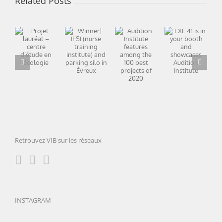
Related Posts
Winner|
Audition
IFSI
EXE 41 is
Projet
Institute
(nurse
in your
lauréat –
features
training
booth
centre
among
institute)
and
d’étude
the 100
and
showcases
en
best
parking
Audition
écologie
projects
silo in
Institute
of 2020
Évreux
Retrouvez VIB sur les réseaux
INSTAGRAM