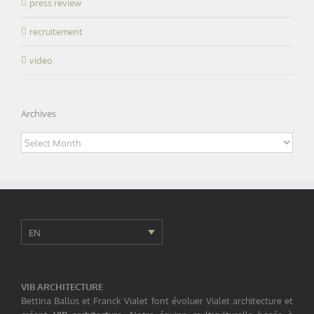
press review
recruitement
video
Archives
Archives
EN
VIB ARCHITECTURE
Bettina Ballus et Franck Vialet font évoluer Vialet architecture et