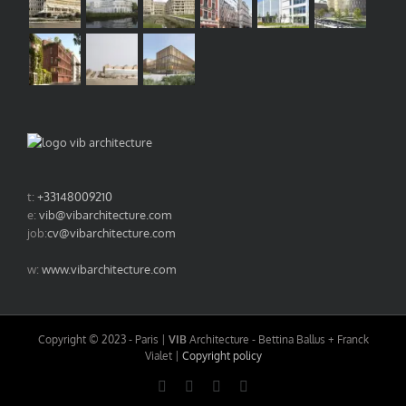
t:
+33148009210
e:
vib@vibarchitecture.com
job:
cv@vibarchitecture.com
w:
www.vibarchitecture.com
Copyright © 2023 - Paris |
VIB
Architecture - Bettina Ballus + Franck
Vialet |
Copyright policy
LinkedIn
Instagram
Facebook
Email