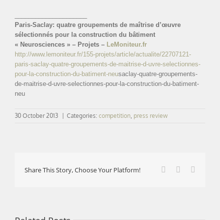
_____________________
Paris-Saclay: quatre groupements de maîtrise d’œuvre
sélectionnés pour la construction du bâtiment
« Neurosciences » – Projets –
LeMoniteur.fr
http://www.lemoniteur.fr/155-projets/article/actualite/22707121-
paris-saclay-quatre-groupements-de-maitrise-d-uvre-selectionnes-
pour-la-construction-du-batiment-neu
saclay-quatre-groupements-
de-maitrise-d-uvre-selectionnes-pour-la-construction-du-batiment-
neu
30 October 2013
|
Categories:
competition
,
press review
Facebook
X
LinkedI
Share This Story, Choose Your Platform!