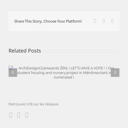
Facebook
X
LinkedI
Share This Story, Choose Your Platform!
Related Posts
ArchiDesignClubAwards 2016 | LET’S HAVE A VOTE ! |
Our student housing and nursery project in
Ménilmontant is nominated !
Retrouvez VIB sur les réseaux