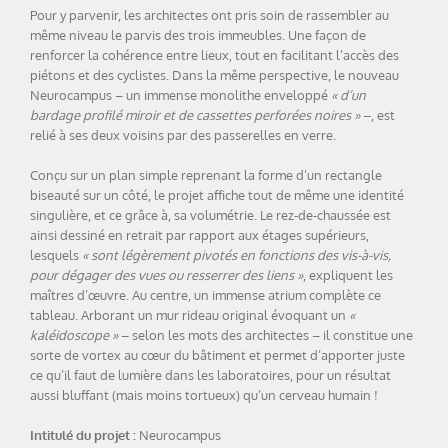
Pour y parvenir, les architectes ont pris soin de rassembler au
même niveau le parvis des trois immeubles. Une façon de
renforcer la cohérence entre lieux, tout en facilitant l’accès des
piétons et des cyclistes. Dans la même perspective, le nouveau
Neurocampus – un immense monolithe enveloppé
« d’un
bardage profilé miroir et de cassettes perforées noires »
–, est
relié à ses deux voisins par des passerelles en verre.
Conçu sur un plan simple reprenant la forme d’un rectangle
biseauté sur un côté, le projet affiche tout de même une identité
singulière, et ce grâce à, sa volumétrie. Le rez-de-chaussée est
ainsi dessiné en retrait par rapport aux étages supérieurs,
lesquels
« sont légèrement pivotés en fonctions des vis-à-vis,
pour dégager des vues ou resserrer des liens »
, expliquent les
maîtres d’œuvre. Au centre, un immense atrium complète ce
tableau. Arborant un mur rideau original évoquant un
«
kaléidoscope »
– selon les mots des architectes – il constitue une
sorte de vortex au cœur du bâtiment et permet d’apporter juste
ce qu’il faut de lumière dans les laboratoires, pour un résultat
aussi bluffant (mais moins tortueux) qu’un cerveau humain !
Intitulé du projet :
Neurocampus