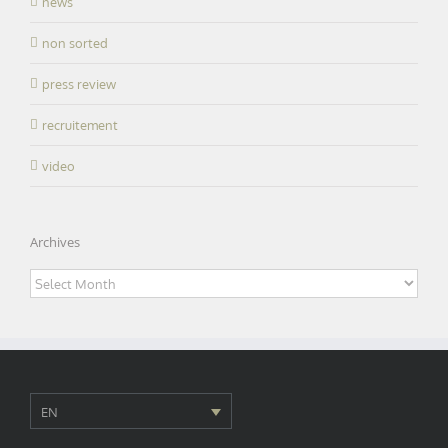
news
non sorted
press review
recruitement
video
Archives
Archives
EN