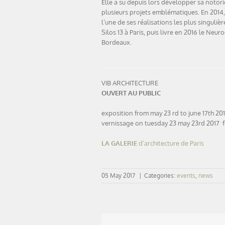
Elle a su depuis lors développer sa notori
plusieurs projets emblématiques. En 2014,
l’une de ses réalisations les plus singulièr
Silos 13 à Paris, puis livre en 2016 le Neu
Bordeaux.
VIB ARCHITECTURE
OUVERT AU PUBLIC
exposition from may 23 rd to june 17th 20
vernissage on tuesday 23 may 23rd 2017 
LA GALERIE
d’architecture de Paris
05 May 2017
|
Categories:
events
,
news