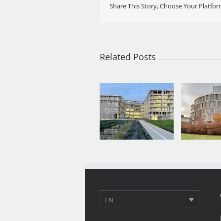
Share This Story, Choose Your Platfor
Related Posts
Nearly co
Phase 1 
Project delivered:
Departm
IFPE and parking
Mathem
silo in Évreux
Univer
Sorbonn
Nor
EN