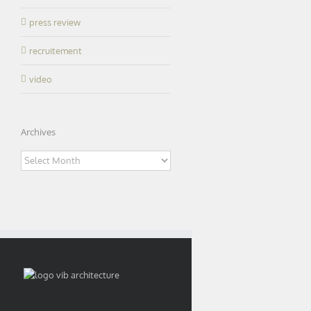
press review
recruitement
video
Winner| IFSI
Happy
(nurse training
d of winter and
2022
Archives
institute) and
watertight
parking silo in
Archives
Évreux