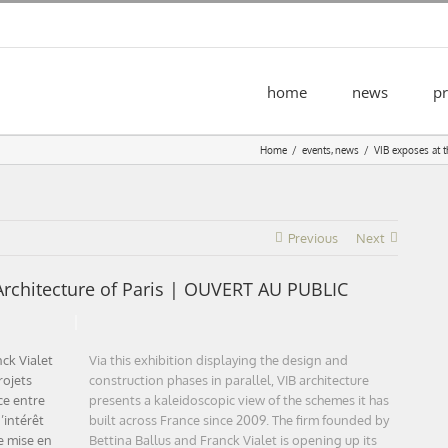
home
news
pr
Home
events
news
VIB exposes at 
Previous
Next
’Architecture of Paris | OUVERT AU PUBLIC
nck Vialet
Via this exhibition displaying the design and
rojets
construction phases in parallel, VIB architecture
ce entre
presents a kaleidoscopic view of the schemes it has
’intérêt
built across France since 2009. The firm founded by
e mise en
Bettina Ballus and Franck Vialet is opening up its