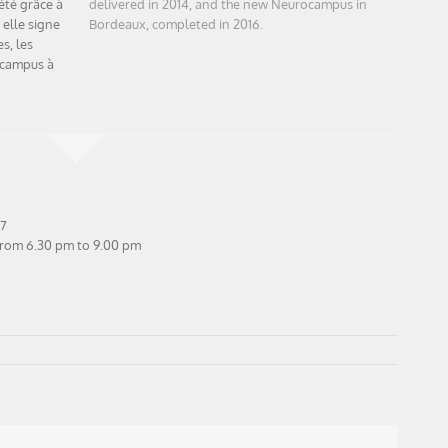
été grâce à
delivered in 2014, and the new Neurocampus in
 elle signe
Bordeaux, completed in 2016.
es, les
rocampus à
17
from 6.30 pm to 9.00 pm