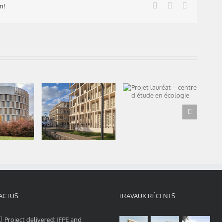
Facebook
X
LinkedIn
m!
Projet lauréat –
mplete:
En
centre d’étude en
of the
écologie
ent of
Inauguration à
atics,
Évreux
sité
e Paris
d.
ACTUS
TRAVAUX RÉCENTS
Project delivered: IFPE and