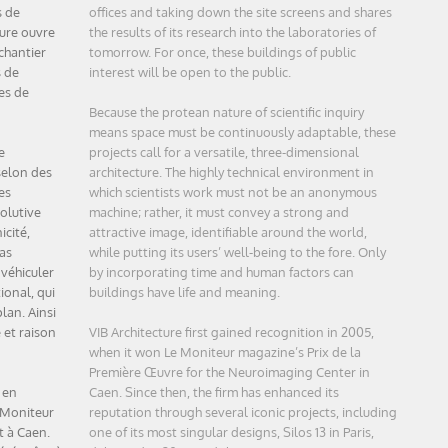
s de
offices and taking down the site screens and shares
ture ouvre
the results of its research into the laboratories of
chantier
tomorrow. For once, these buildings of public
s de
interest will be open to the public.
es de
Because the protean nature of scientific inquiry
means space must be continuously adaptable, these
e
projects call for a versatile, three-dimensional
selon des
architecture. The highly technical environment in
es
which scientists work must not be an anonymous
olutive
machine; rather, it must convey a strong and
icité,
attractive image, identifiable around the world,
as
while putting its users’ well-being to the fore. Only
véhiculer
by incorporating time and human factors can
ional, qui
buildings have life and meaning.
lan. Ainsi
 et raison
VIB Architecture first gained recognition in 2005,
when it won Le Moniteur magazine’s Prix de la
Première Œuvre for the Neuroimaging Center in
 en
Caen. Since then, the firm has enhanced its
 Moniteur
reputation through several iconic projects, including
t à Caen.
one of its most singular designs, Silos 13 in Paris,