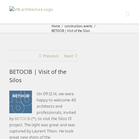
Skip
to
content
Home
construction
events
BETOCIB | Visit of the Silos
Previous
Next
BETOCIB | Visit of the
Silos
On 09.12.14, we were
happy to welcome 40
architects and
professionals, invited
by
BETOCIB
(*), to visit the Silos 13
project. The light was great and was
captured by Laurent Thion. He took
great new shots of the