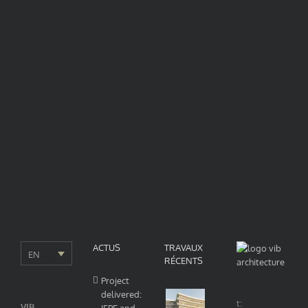
events
news
non sorted
press review
recruitement
video
Archives
Archives
ACTUS
TRAVAUX
EN
RÉCENTS
Project
delivered:
t:
VIB
IFPE and