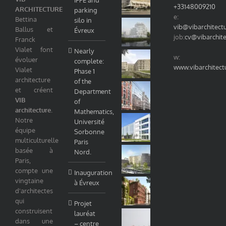
+33148009210
ARCHITECTURE
parking
e:
Bettina
silo in
vib@vibarchitect
Ballus et
Évreux
job:
cv@vibarchit
Franck
Vialet font
Nearly
w:
évoluer
complete:
www.vibarchitect
Vialet
Phase 1
architecture
of the
et créent
Department
VIB
of
architecture
.
Mathematics,
Notre
Université
équipe
Sorbonne
multiculturelle
Paris
basée à
Nord.
Paris,
compte une
Inauguration
vingtaine
à Évreux
d'architectes
qui
Projet
construisent
lauréat
dans une
– centre