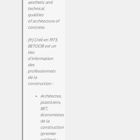
aesthetic and
technical
qualities
of architecture of
concrete.
[fr] Créé en 1973,
BETOCIB est un
lieu
d’information
des
professionnels
de la
construction :
Architectes,
plasticiens,
BET,
économistes
de la
construction
(premier
collège) ;