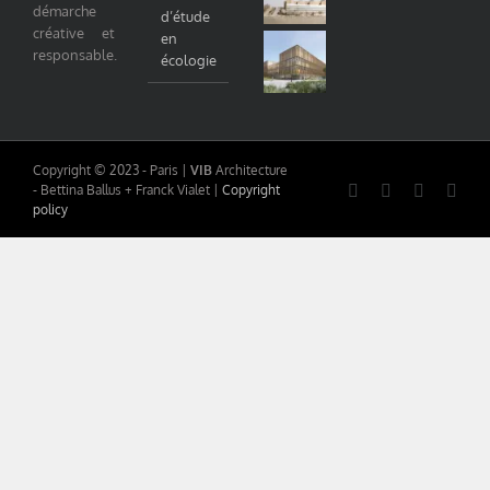
démarche
d’étude
créative et
en
responsable.
écologie
Copyright © 2023 - Paris |
VIB
Architecture
LinkedIn
Instagram
Faceboo
Emai
- Bettina Ballus + Franck Vialet |
Copyright
policy