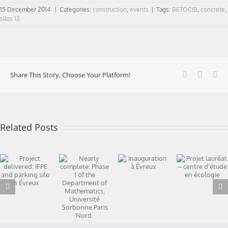
15 December 2014
|
Categories:
construction
,
events
|
Tags:
BETOCIB
,
concrete
,
silos 13
Facebook
X
Li
Share This Story, Choose Your Platform!
Related Posts
Nearly
Projet
Project
complete:
lauréat –
Inauguration
delivered:
Phase 1 of
centre
à Évreux
IFPE and
the
d’étude en
parking silo
Department
écologie
in Évreux
of
Mathematics,
Université
Sorbonne