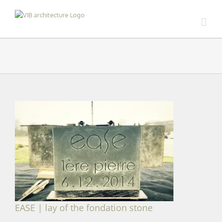
Skip
to
content
EASE | lay of the fondation stone
EASE | lay of the fondation stone