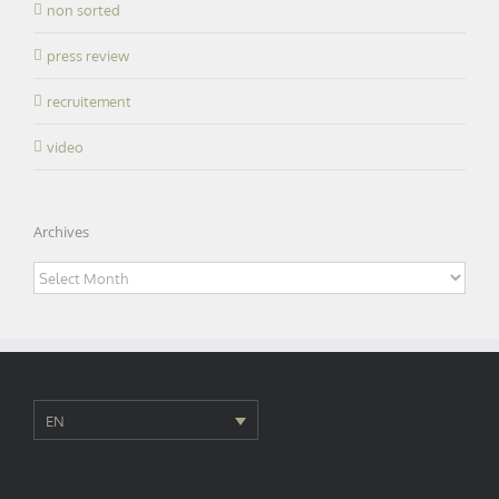
non sorted
press review
recruitement
video
Archives
Archives
EN