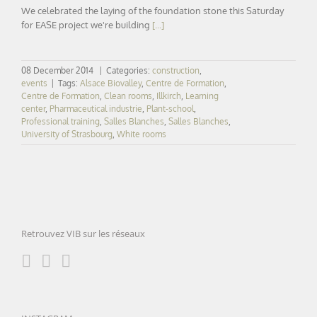
We celebrated the laying of the foundation stone this Saturday
for EASE project we're building
[...]
08 December 2014
|
Categories:
construction
,
events
|
Tags:
Alsace Biovalley
,
Centre de Formation
,
Centre de Formation
,
Clean rooms
,
Illkirch
,
Learning
center
,
Pharmaceutical industrie
,
Plant-school
,
Professional training
,
Salles Blanches
,
Salles Blanches
,
University of Strasbourg
,
White rooms
Retrouvez VIB sur les réseaux