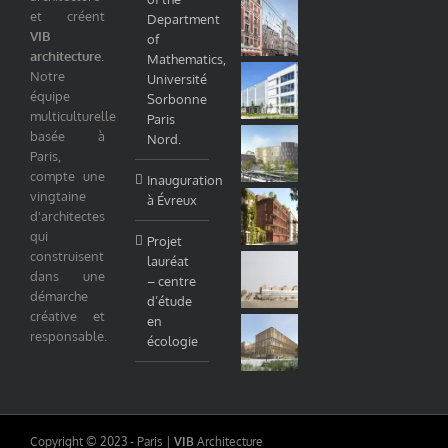
et créent
Department
VIB
of
architecture
.
Mathematics,
Notre
Université
équipe
Sorbonne
multiculturelle
Paris
basée à
Nord.
Paris,
compte une
Inauguration
vingtaine
à Évreux
d'architectes
qui
Projet
construisent
lauréat
dans une
– centre
démarche
d’étude
créative et
en
responsable.
écologie
Copyright © 2023 - Paris |
VIB
Architecture