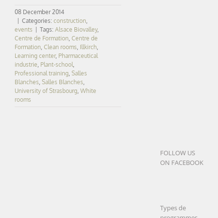
08 December 2014
|
Categories:
construction
,
events
|
Tags:
Alsace Biovalley
,
Centre de Formation
,
Centre de
Formation
,
Clean rooms
,
Illkirch
,
Learning center
,
Pharmaceutical
industrie
,
Plant-school
,
Professional training
,
Salles
Blanches
,
Salles Blanches
,
University of Strasbourg
,
White
rooms
FOLLOW US
ON FACEBOOK
Types de
programmes