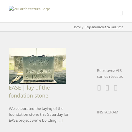
Skip
to
content
Home
Tag:
Pharmaceutical industrie
EASE | lay of the
fondation stone
Retrouvez VIB
sur les réseaux
EASE | lay of the
fondation stone
We celebrated the laying of the
INSTAGRAM
foundation stone this Saturday for
EASE project we're building
[...]