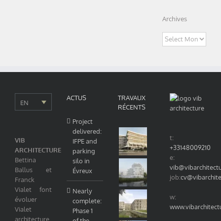
Archives
Archives
ACTUS
TRAVAUX
EN
RÉCENTS
Project
delivered:
t:
VIB
IFPE and
+33148009210
ARCHITECTURE
parking
e:
Bettina
silo in
vib@vibarchitect
Ballus et
Évreux
job:
cv@vibarchit
Franck
Vialet font
Nearly
w:
évoluer
complete:
www.vibarchitect
Vialet
Phase 1
architecture
of the