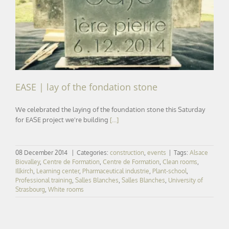
EASE | lay of the fondation stone
EASE | lay of the fondation stone
We celebrated the laying of the foundation stone this Saturday
for EASE project we're building
[...]
08 December 2014
|
Categories:
construction
,
events
|
Tags:
Alsace
Biovalley
,
Centre de Formation
,
Centre de Formation
,
Clean rooms
,
Illkirch
,
Learning center
,
Pharmaceutical industrie
,
Plant-school
,
Professional training
,
Salles Blanches
,
Salles Blanches
,
University of
Strasbourg
,
White rooms