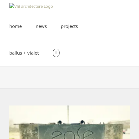
Skip
to
content
home
news
projects
ballus + vialet