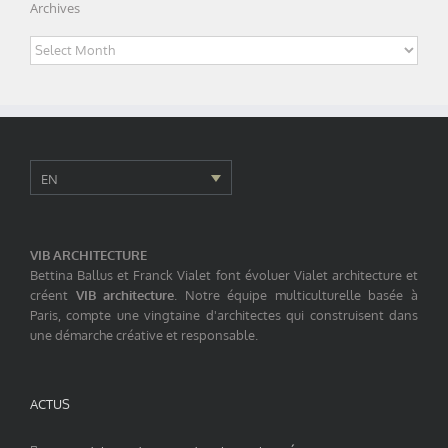
Archives
Archives
EN
VIB ARCHITECTURE
Bettina Ballus et Franck Vialet font évoluer Vialet architecture et
créent
VIB architecture
. Notre équipe multiculturelle basée à
Paris, compte une vingtaine d'architectes qui construisent dans
une démarche créative et responsable.
ACTUS