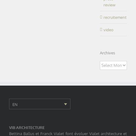
review
recruitement
video
Archives
Archives
EN
VIB ARCHITECTURE
Bettina Ballus et Franck Vialet font évoluer Vialet architecture et