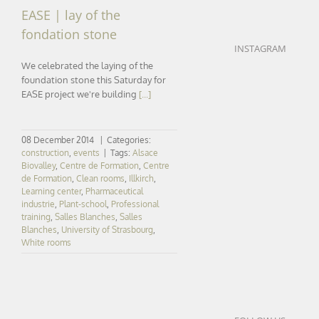
EASE | lay of the
fondation stone
INSTAGRAM
We celebrated the laying of the
foundation stone this Saturday for
EASE project we're building
[...]
08 December 2014
|
Categories:
construction
,
events
|
Tags:
Alsace
Biovalley
,
Centre de Formation
,
Centre
de Formation
,
Clean rooms
,
Illkirch
,
Learning center
,
Pharmaceutical
industrie
,
Plant-school
,
Professional
training
,
Salles Blanches
,
Salles
Blanches
,
University of Strasbourg
,
White rooms