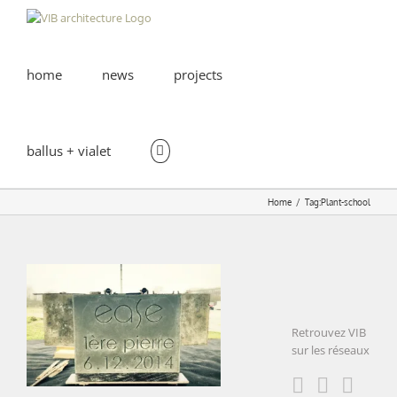
Skip
to
content
home
news
projects
ballus + vialet
Home
Tag:
Plant-school
EASE | lay of the fondation
Retrouvez VIB
stone
sur les réseaux